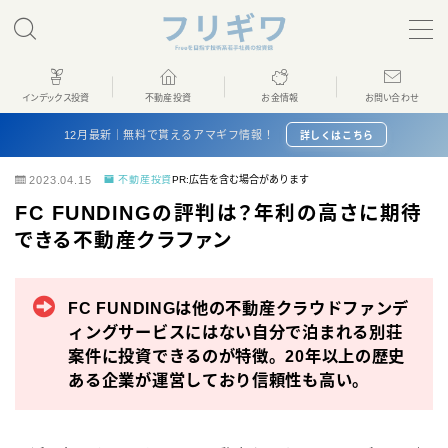
MENU
インデックス投資
不動産投資
お金情報
お問い合わせ
ホーム
12月最新｜無料で貰えるアマギフ情報！
詳しくはこちら
2023.04.15
不動産投資
PR:広告を含む場合があります
インデックス投資
FC FUNDINGの評判は？年利の高さに期待
できる不動産クラファン
不動産投資
お金情報
FC FUNDINGは他の不動産クラウドファンデ
ィングサービスにはない自分で泊まれる別荘
案件に投資できるのが特徴。20年以上の歴史
プロフィール
ある企業が運営しており信頼性も高い。
お問い合わせ