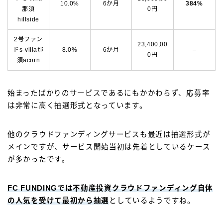
10.0%
6か月
384%
那須
0円
hillside
2号ファン
23,400,00
ドs-villa那
8.0%
6か月
–
0円
須acorn
始まったばかりのサービスであるにもかかわらず、応募率
は非常に高く抽選形式となっています。
他のクラウドファンディングサービスも最近は抽選形式が
メインですが、サービス開始当初は先着としているケース
が多かったです。
FC FUNDINGでは不動産投資クラウドファンディング自体
の人気を受けて最初から抽選
としているようですね。