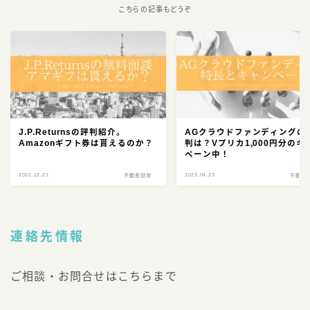
こちらの記事もどうぞ
J.P.Returnsの評判紹介。
AGクラウドファンディングの
Amazonギフト券は貰えるのか？
判は？Vプリカ1,000円分のキ
ペーン中！
2022.12.21
2023.04.23
不動産投資
不動産
連絡先情報
ご相談・お問合せはこちらまで