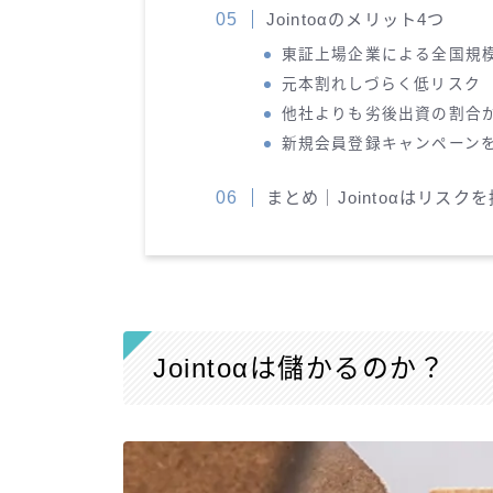
Jointoαのメリット4つ
東証上場企業による全国規
元本割れしづらく低リスク
他社よりも劣後出資の割合
新規会員登録キャンペーン
まとめ｜Jointoαはリス
Jointoαは儲かるのか？