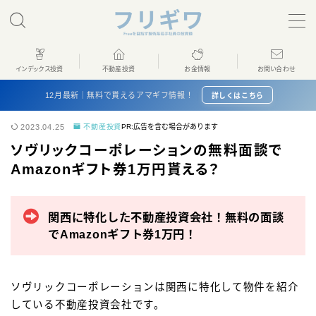
MENU
インデックス投資
不動産投資
お金情報
お問い合わせ
ホーム
12月最新｜無料で貰えるアマギフ情報！
詳しくはこちら
2023.04.25
不動産投資
PR:広告を含む場合があります
インデックス投資
ソヴリックコーポレーションの無料面談で
Amazonギフト券1万円貰える？
不動産投資
お金情報
関西に特化した不動産投資会社！無料の面談
でAmazonギフト券1万円！
プロフィール
ソヴリックコーポレーションは関西に特化して物件を紹介
お問い合わせ
している不動産投資会社です。