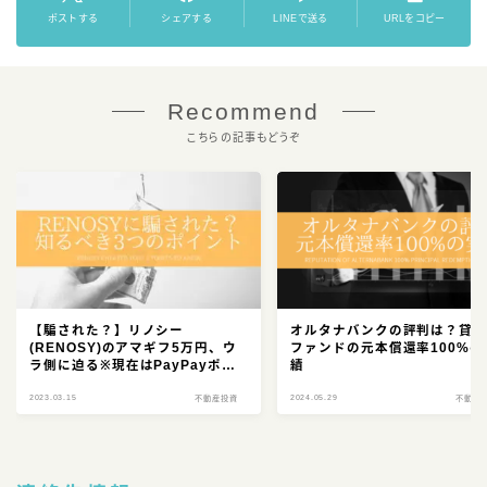
ポストする
シェアする
LINEで送る
URLをコピー
Recommend
こちらの記事もどうぞ
【騙された？】リノシー
オルタナバンクの評判は？貸
(RENOSY)のアマギフ5万円、ウ
ファンドの元本償還率100%の
ラ側に迫る※現在はPayPayポイ
績
ントに変更
2023.03.15
2024.05.29
不動産投資
不動産