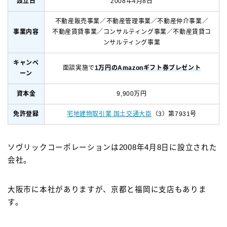
設立日
2008年4月8日
不動産販売事業／不動産管理事業／不動産仲介事業／
事業内容
不動産賃貸事業／コンサルティング事業／不動産賃貸コ
ンサルティング事業
キャンペ
面談実施で
1万円のAmazonギフト券プレゼント
ーン
資本金
9,900万円
免許登録
宅地建物取引業 国土交通大臣
（3）第7931号
ソヴリックコーポレーションは2008年4月8日に設立された
会社。
大阪市に本社がありますが、京都と福岡に支店もありま
す。