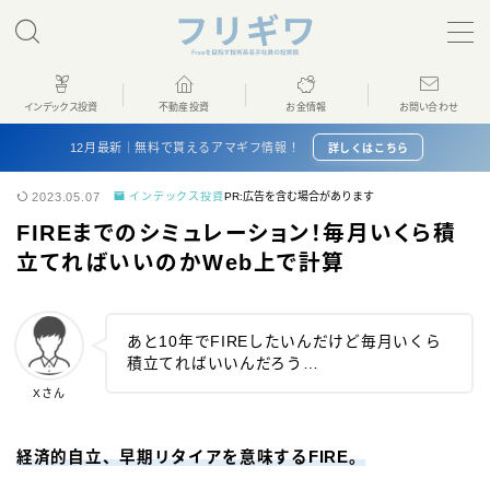
MENU
インデックス投資
不動産投資
お金情報
お問い合わせ
ホーム
12月最新｜無料で貰えるアマギフ情報！
詳しくはこちら
2023.05.07
インデックス投資
PR:広告を含む場合があります
インデックス投資
FIREまでのシミュレーション！毎月いくら積
立てればいいのかWeb上で計算
不動産投資
お金情報
あと10年でFIREしたいんだけど毎月いくら
積立てればいいんだろう…
プロフィール
Xさん
お問い合わせ
経済的自立、早期リタイアを意味するFIRE。