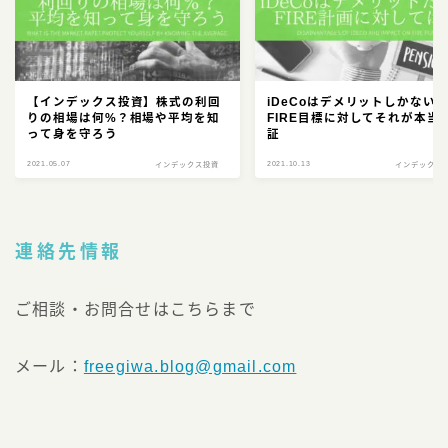
【インデックス投資】株式の利回
iDeCoはデメリットしかない
りの相場は何%？相場や平均を知
FIRE目標に対してそれが本当
って身を守ろう
証
2021.05.07
2021.10.13
インデックス投資
インデックス
連絡先情報
ご相談・お問合せはこちらまで
メール：
freegiwa.blog@gmail.com