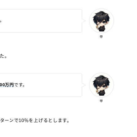
。
甲
た。
00万円
です。
甲
リターンで10％を上げるとします。