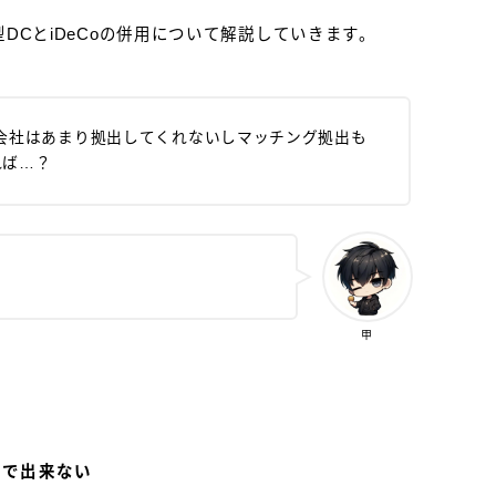
型DCとiDeCoの併用について解説していきます。
会社はあまり拠出してくれないしマッチング拠出も
れば…？
甲
約で出来ない