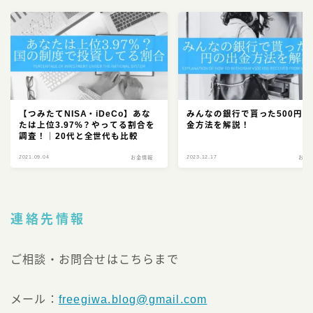
【つみたてNISA・iDeCo】あな
みんなの銀行で貰った500円の
たは上位3.97%？やってる割合を
金方法を解説！
調査！｜20代と全世代も比較
2021.09.04
2023.12.17
お金情報
お金
連絡先情報
ご相談・お問合せはこちらまで
メール：
freegiwa.blog@gmail.com