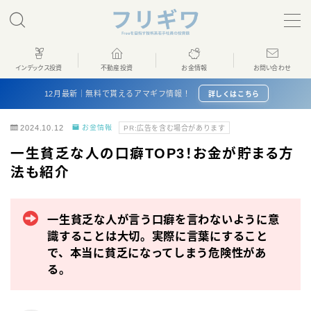
MENU
インデックス投資
不動産投資
お金情報
お問い合わせ
ホーム
12月最新｜無料で貰えるアマギフ情報！
詳しくはこちら
2024.10.12
お金情報
PR:広告を含む場合があります
インデックス投資
一生貧乏な人の口癖TOP3！お金が貯まる方
法も紹介
不動産投資
お金情報
一生貧乏な人が言う口癖を言わないように意
識することは大切。実際に言葉にすること
プロフィール
で、本当に貧乏になってしまう危険性があ
る。
お問い合わせ