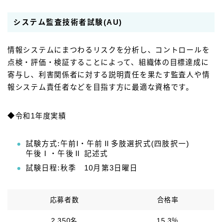
システム監査技術者試験(AU)
情報システムにまつわるリスクを分析し、コントロールを
点検・評価・検証することによって、組織体の目標達成に
寄与し、利害関係者に対する説明責任を果たす監査人や情
報システム責任者などを目指す方に最適な資格です。
◆令和1年度実績
試験方式:午前I・午前Ⅱ多肢選択式(四肢択一)
午後Ⅰ・午後Ⅱ 記述式
試験日程:秋季 10月第3日曜日
応募者数
合格率
2,350名
15.3％