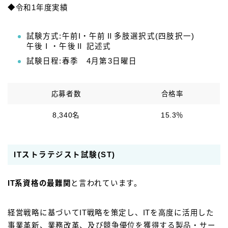
◆令和1年度実績
試験方式:午前I・午前Ⅱ多肢選択式(四肢択一)
午後Ⅰ・午後Ⅱ 記述式
試験日程:春季 4月第3日曜日
応募者数
合格率
8,340名
15.3％
ITストラテジスト試験(ST)
IT系資格の最難関
と言われています。
経営戦略に基づいてIT戦略を策定し、ITを高度に活用した
事業革新、業務改革、及び競争優位を獲得する製品・サー