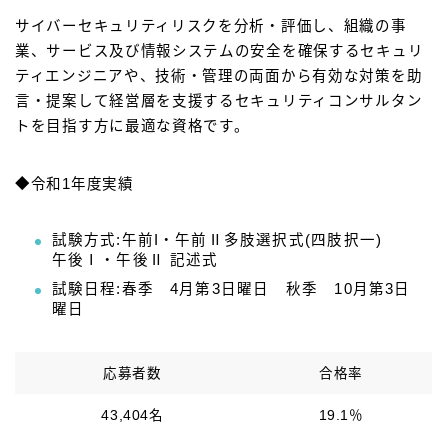
サイバーセキュリティリスクを分析・評価し、組織の事
業、サービス及び情報システムの安全を確保するセキュリ
ティエンジニアや、技術・管理の両面から有効な対策を助
言・提案して経営層を支援するセキュリティコンサルタン
トを目指す方に最適な資格です。
◆令和1年度実績
試験方式:午前I・午前Ⅱ多肢選択式(四肢択一)
午後Ⅰ・午後Ⅱ 記述式
試験日程:春季 4月第3日曜日 秋季 10月第3日
曜日
応募者数
合格率
43,404名
19.1％