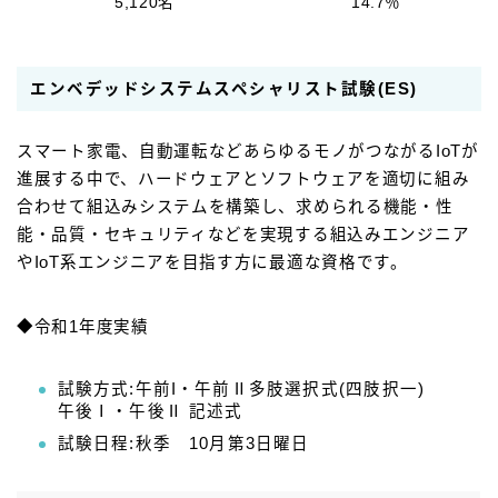
5,120名
14.7％
エンベデッドシステムスペシャリスト試験(ES)
スマート家電、自動運転などあらゆるモノがつながるIoTが
進展する中で、ハードウェアとソフトウェアを適切に組み
合わせて組込みシステムを構築し、求められる機能・性
能・品質・セキュリティなどを実現する組込みエンジニア
やIoT系エンジニアを目指す方に最適な資格です。
◆令和1年度実績
試験方式:午前I・午前Ⅱ多肢選択式(四肢択一)
午後Ⅰ・午後Ⅱ 記述式
試験日程:秋季 10月第3日曜日