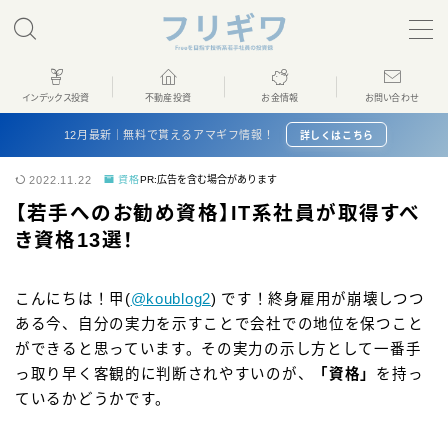
MENU
インデックス投資
不動産投資
お金情報
お問い合わせ
ホーム
12月最新｜無料で貰えるアマギフ情報！
詳しくはこちら
2022.11.22
資格
PR:広告を含む場合があります
インデックス投資
【若手へのお勧め資格】IT系社員が取得すべ
き資格13選！
不動産投資
こんにちは！甲(
@koublog2
) です！終身雇用が崩壊しつつ
お金情報
ある今、自分の実力を示すことで会社での地位を保つこと
ができると思っています。その実力の示し方として一番手
プロフィール
っ取り早く客観的に判断されやすいのが、
「資格」
を持っ
ているかどうかです。
お問い合わせ