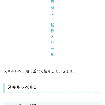
験
制
度
：
試
験
区
分
一
覧
スキルレベル順に並べて紹介していきます。
スキルレベル1