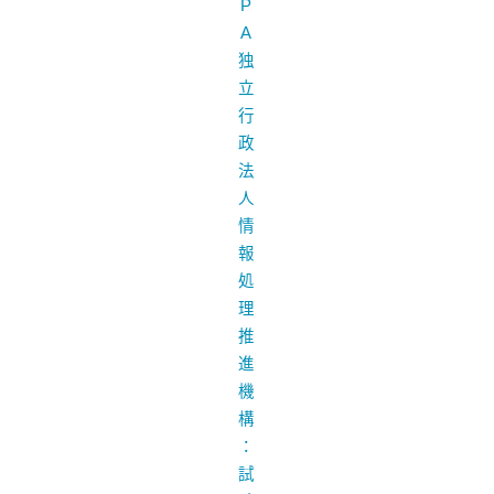
P
A
独
立
行
政
法
人
情
報
処
理
推
進
機
構
：
試