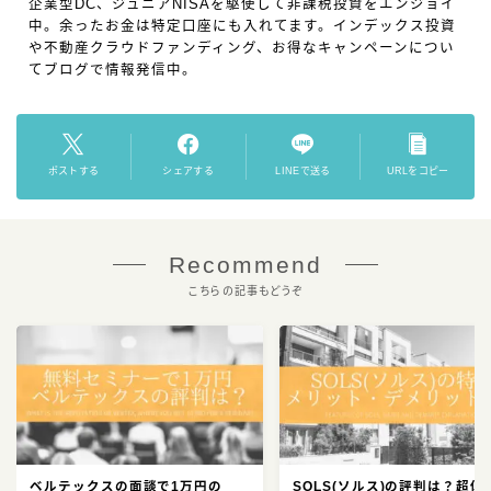
企業型DC、ジュニアNISAを駆使して非課税投資をエンジョイ
中。余ったお金は特定口座にも入れてます。インデックス投資
や不動産クラウドファンディング、お得なキャンペーンについ
てブログで情報発信中。
ポストする
シェアする
LINEで送る
URLをコピー
Recommend
こちらの記事もどうぞ
ベルテックスの面談で1万円の
SOLS(ソルス)の評判は？超低