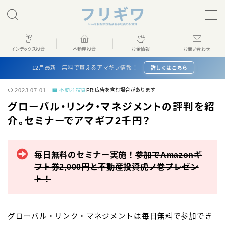
MENU
インデックス投資
不動産投資
お金情報
お問い合わせ
ホーム
12月最新｜無料で貰えるアマギフ情報！
詳しくはこちら
2023.07.01
不動産投資
PR:広告を含む場合があります
インデックス投資
グローバル・リンク・マネジメントの評判を紹
介。セミナーでアマギフ2千円？
不動産投資
お金情報
毎日無料のセミナー実施！
参加でAmazonギ
フト券2,000円と不動産投資虎ノ巻プレゼン
ト！
プロフィール
お問い合わせ
グローバル・リンク・マネジメントは毎日無料で参加でき