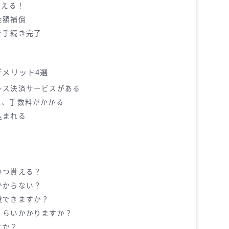
貰える！
全額補償
で手続き完了
メリット4選
レス決済サービスがある
と、手数料がかかる
込まれる
いつ貰える？
かからない？
設できますか？
くらいかかりますか？
すか？