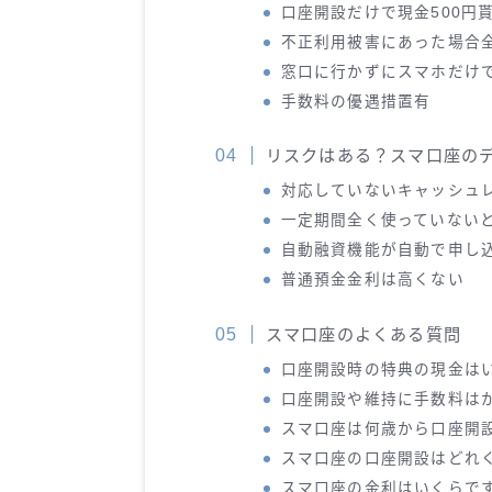
口座開設だけで現金500円
不正利用被害にあった場合
窓口に行かずにスマホだけ
手数料の優遇措置有
リスクはある？スマ口座のデ
対応していないキャッシュ
一定期間全く使っていない
自動融資機能が自動で申し
普通預金金利は高くない
スマ口座のよくある質問
口座開設時の特典の現金は
口座開設や維持に手数料は
スマ口座は何歳から口座開
スマ口座の口座開設はどれ
スマ口座の金利はいくらで