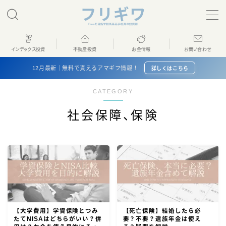
MENU
インデックス投資
不動産投資
お金情報
お問い合わせ
ホーム
12月最新｜無料で貰えるアマギフ情報！
詳しくはこちら
CATEGORY
インデックス投資
社会保障、保険
不動産投資
お金情報
プロフィール
お問い合わせ
【大学費用】学資保険とつみ
【死亡保険】結婚したら必
たてNISAはどちらがいい？併
要？不要？遺族年金は使え