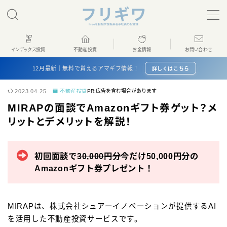
MENU
インデックス投資
不動産投資
お金情報
お問い合わせ
ホーム
12月最新｜無料で貰えるアマギフ情報！
詳しくはこちら
2023.04.25
不動産投資
PR:広告を含む場合があります
インデックス投資
MIRAPの面談でAmazonギフト券ゲット？メ
リットとデメリットを解説！
不動産投資
お金情報
初回面談で
30,000円分
今だけ50,000円分の
Amazonギフト券プレゼント！
プロフィール
MIRAPは、株式会社シュアーイノベーションが提供するAI
お問い合わせ
を活用した不動産投資サービスです。