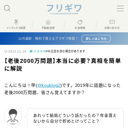
MENU
インデックス投資
不動産投資
お金情報
お問い合わせ
ホーム
12月最新｜無料で貰えるアマギフ情報！
詳しくはこちら
2022.11.19
お金情報
PR:広告を含む場合があります
インデックス投資
【老後2000万問題】本当に必要？真相を簡単
に解説
不動産投資
こんにちは！甲(
@koublog2
)です。2019年に話題になった
お金情報
老後2000万問題、皆さん覚えてますか？
プロフィール
あれって結局どういう話だったの？年金貰え
お問い合わせ
ないから自分で貯めとけってこと？