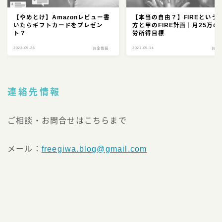
【やめとけ】Amazonレビュー書
【本当の自由？】FIREという
いたらギフトカードをプレゼン
方と甲のFIRE計画｜月25万の
ト？
労所得目標
2023.05.26
2021.05.14
お金情報
お金
連絡先情報
ご相談・お問合せはこちらまで
メール：
freegiwa.blog@gmail.com