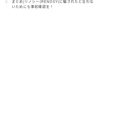
まとめ|リノシー(RENOSY)に騙されたと言わな
いためにも事前確認を！