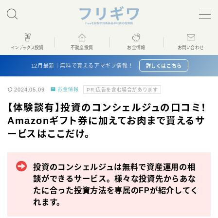
インデックス投資
不動産投資
お金情報
お問い合わせ
ホーム
12月最新｜無料で貰えるアマギフ情報！
詳しくはこちら
2024.05.09
お金情報
PR:広告を含む場合があります
インデックス投資
【体験談有】投資のコンシェルジュの口コミ！
Amazonギフト券に加えてお肉まで貰えるサ
不動産投資
ービスはここだけ。
お金情報
投資のコンシェルジュは無料で資産運用の相
プロフィール
談ができるサービス。様々な投資先からあな
たに合った投資方法を専属のFPが紹介してく
お問い合わせ
れます。