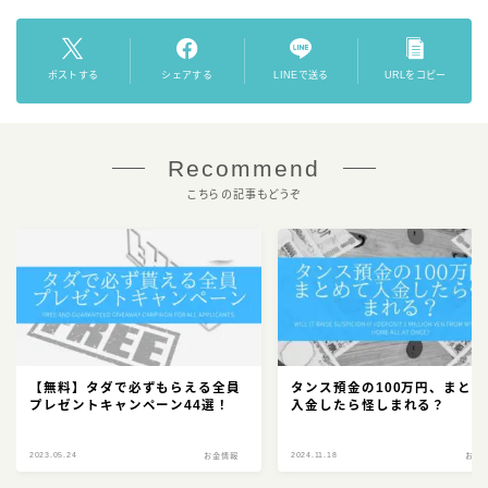
ポストする
シェアする
LINEで送る
URLをコピー
Recommend
こちらの記事もどうぞ
【無料】タダで必ずもらえる全員
タンス預金の100万円、まとめ
プレゼントキャンペーン44選！
入金したら怪しまれる？
2023.05.24
2024.11.18
お金情報
お金