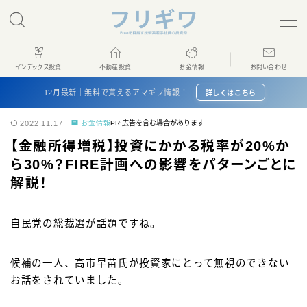
MENU
インデックス投資
不動産投資
お金情報
お問い合わせ
ホーム
12月最新｜無料で貰えるアマギフ情報！
詳しくはこちら
2022.11.17
お金情報
PR:広告を含む場合があります
インデックス投資
【金融所得増税】投資にかかる税率が20%か
ら30%？FIRE計画への影響をパターンごとに
不動産投資
解説！
お金情報
自民党の総裁選が話題ですね。
プロフィール
候補の一人、高市早苗氏が投資家にとって無視のできない
お話をされていました。
お問い合わせ