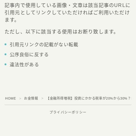
記事内で使用している画像・文章は該当記事のURLに
引用元としてリンクしていただければご利用いただけ
ます。
ただし、以下に該当する使用はお断り致します。
引用元リンクの記載がない転載
公序良俗に反する
違法性がある
Follow Me
HOME
お金情報
【金融所得増税】投資にかかる税率が20%から30%？F
＞
＞
プライバシーポリシー
2021–2026 フリギワ
よりよいエクスペリエンスを提供するため、当ウェブサイトで