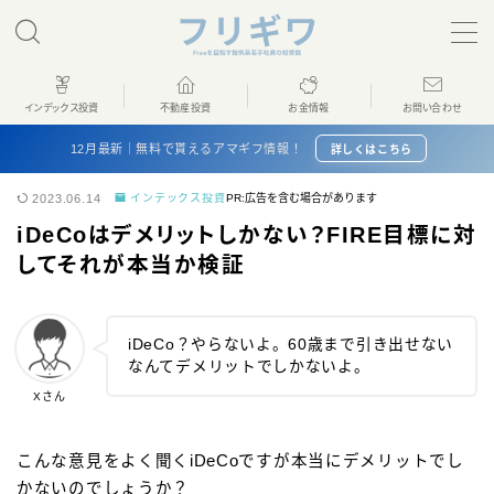
MENU
インデックス投資
不動産投資
お金情報
お問い合わせ
ホーム
12月最新｜無料で貰えるアマギフ情報！
詳しくはこちら
2023.06.14
インデックス投資
PR:広告を含む場合があります
インデックス投資
iDeCoはデメリットしかない？FIRE目標に対
してそれが本当か検証
不動産投資
お金情報
iDeCo？やらないよ。60歳まで引き出せない
なんてデメリットでしかないよ。
プロフィール
Xさん
お問い合わせ
こんな意見をよく聞くiDeCoですが本当にデメリットでし
かないのでしょうか？