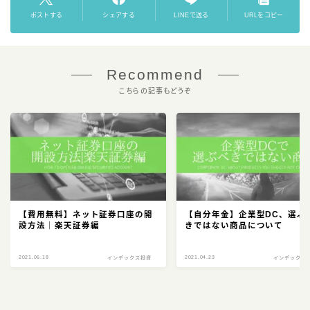
ポストする
シェアする
LINEで送る
URLをコピー
Recommend
こちらの記事もどうぞ
【費用無料】ネット証券口座の開
【自分年金】企業型DC、選ぶ
設方法｜楽天証券編
きではない商品について
2021.06.18
2021.04.23
インデックス投資
インデックス