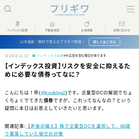
MENU
インデックス投資
不動産投資
お金情報
お問い合わせ
ホーム
12月最新｜無料で貰えるアマギフ情報！
詳しくはこちら
2022.11.17
インデックス投資
PR:広告を含む場合があります
インデックス投資
【インデックス投資】リスクを安全に抑えるた
めに必要な債券ってなに？
不動産投資
こんにちは！甲(
@koublog2
)です。企業型DCの解説でちょ
お金情報
くちょくでてきた
債券
ですが、これってなんなの？という
疑問に本日はお答えしていきたいと思います。
プロフィール
関連記事:
【老後の備え】株で企業型DCを運用して、60歳
お問い合わせ
で暴落していた場合の対策