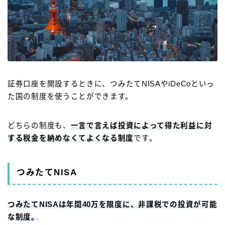
証券口座を開設するときに、
つみたてNISAやiDeCoといっ
た国の制度
を使うことができます。
どちらの制度も、
一言で言えば
投資によって得た利益に対
する税金を納めなくてよくなる制度
です。
つみたてNISA
つみたてNISAは年間40万を限度に、非課税での投資が可能
な制度
。