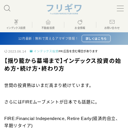
MENU
インデックス投資
不動産投資
お金情報
お問い合わせ
ホーム
12月最新｜無料で貰えるアマギフ情報！
詳しくはこちら
2023.06.14
インデックス投資
PR:広告を含む場合があります
インデックス投資
【揺り籠から墓場まで】インデックス投資の始
め方・続け方・終わり方
不動産投資
世間の投資熱はいまだ高まり続けています。
お金情報
さらにはFIREムーブメントが日本でも話題に。
プロフィール
お問い合わせ
FIRE:Financial Independence, Retire Early(経済的自立、
早期リタイア)