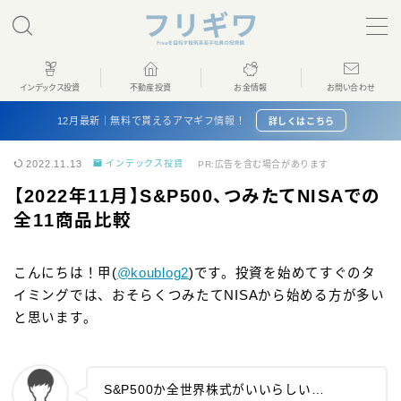
MENU
インデックス投資
不動産投資
お金情報
お問い合わせ
ホーム
12月最新｜無料で貰えるアマギフ情報！
詳しくはこちら
2022.11.13
インデックス投資
PR:広告を含む場合があります
インデックス投資
【2022年11月】S&P500、つみたてNISAでの
全11商品比較
不動産投資
お金情報
こんにちは！甲(
@koublog2
)です。投資を始めてすぐのタ
イミングでは、おそらくつみたてNISAから始める方が多い
と思います。
プロフィール
お問い合わせ
S&P500か全世界株式がいいらしい…