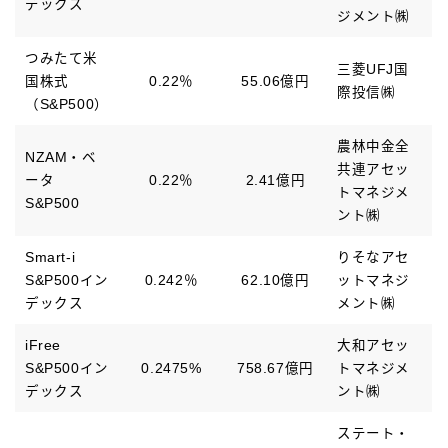
デックス
ジメント㈱
つみたて米
三菱UFJ国
国株式
0.22％
55.06億円
際投信㈱
（S&P500）
農林中金全
NZAM・ベ
共連アセッ
ータ
0.22％
2.41億円
トマネジメ
S&P500
ント㈱
Smart-i
りそなアセ
S&P500イン
0.242％
62.10億円
ットマネジ
デックス
メント㈱
iFree
大和アセッ
S&P500イン
0.2475%
758.67億円
トマネジメ
デックス
ント㈱
ステート・