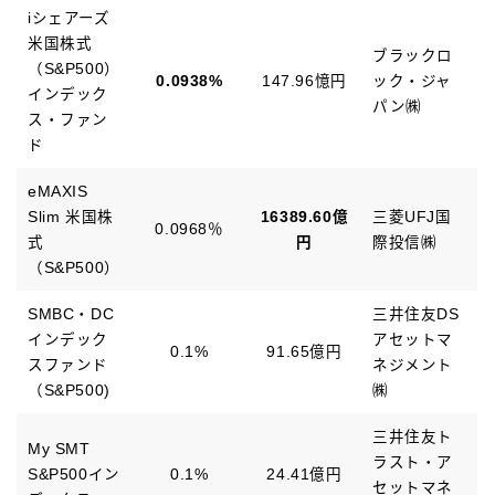
iシェアーズ
米国株式
ブラックロ
（S&P500）
0.0938%
147.96憶円
ック・ジャ
インデック
パン㈱
ス・ファン
ド
eMAXIS
Slim 米国株
16389.60億
三菱UFJ国
0.0968％
式
円
際投信㈱
（S&P500）
SMBC・DC
三井住友DS
インデック
アセットマ
0.1%
91.65億円
スファンド
ネジメント
（S&P500)
㈱
三井住友ト
My SMT
ラスト・ア
S&P500イン
0.1%
24.41億円
セットマネ