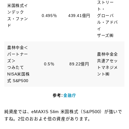
ストリー
米国株式イ
ト・
ンデック
0.495％
439.41億円
グローバ
ス・ファン
ル・アドバ
ド
イ
ザーズ㈱
農林中金＜
パートナー
農林中金全
ズ＞
共連アセッ
0.5％
89.22億円
つみたて
トマネジメ
NISA米国株
ント㈱
式 S&P500
参考:
金融庁
純資産では、eMAXIS Slim 米国株式（S&P500）が強いで
すね。2位のおおよそ倍の資産があります。