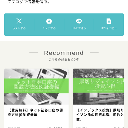
てブログで情報発信中。
ポストする
シェアする
LINEで送る
URLをコピー
Recommend
こちらの記事もどうぞ
【費用無料】ネット証券口座の開
【インデックス投資】厚切り
設方法|SBI証券編
イソン氏の投資心得、節約と
散。
2021.06.01
2021.07.04