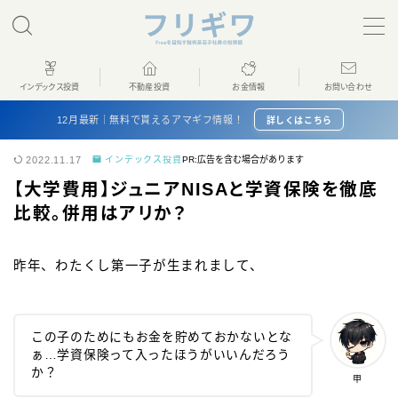
MENU
インデックス投資
不動産投資
お金情報
お問い合わせ
ホーム
12月最新｜無料で貰えるアマギフ情報！
詳しくはこちら
2022.11.17
インデックス投資
PR:広告を含む場合があります
インデックス投資
【大学費用】ジュニアNISAと学資保険を徹底
比較。併用はアリか？
不動産投資
昨年、わたくし第一子が生まれまして、
お金情報
プロフィール
この子のためにもお金を貯めておかないとな
ぁ…学資保険って入ったほうがいいんだろう
お問い合わせ
か？
甲