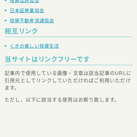
投資信託協会
日本証券業協会
投資不動産流通協会
相互リンク
くきの楽しい投資生活
当サイトはリンクフリーです
記事内で使用している画像・文章は該当記事のURLに
Follow Me
引用元としてリンクしていただければご利用いただけ
ます。
ただし、以下に該当する使用はお断り致します。
引用元リンクの記載がない転載
公序良俗に反する
違法性がある