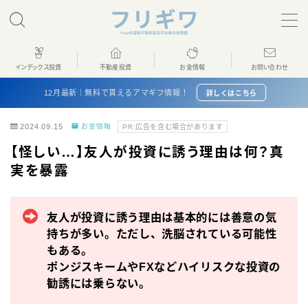
MENU
インデックス投資
不動産投資
お金情報
お問い合わせ
ホーム
12月最新｜無料で貰えるアマギフ情報！
詳しくはこちら
2024.09.15
お金情報
PR:広告を含む場合があります
インデックス投資
【怪しい…】友人が投資に誘う理由は何？真
実を暴露
不動産投資
お金情報
友人が投資に誘う理由は基本的には善意の気
持ちが多い。ただし、洗脳されている可能性
プロフィール
もある。
ポンジスキームやFXなどハイリスクな投資の
勧誘には乗らない。
お問い合わせ