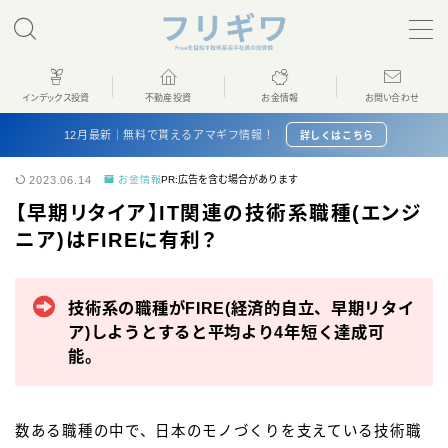
MENU
インデックス投資
不動産投資
お金情報
お問い合わせ
ホーム
12月最新｜無料で貰えるアマギフ情報！
詳しくはこちら
2023.06.14
お金情報
PR:広告を含む場合があります
インデックス投資
【早期リタイア】IT関連の技術系職種(エンジ
ニア)はFIREに有利？
不動産投資
お金情報
技術系の職種がFIRE(経済的自立、早期リタイ
ア)しようとすると平均より4年短く達成可
能。
プロフィール
お問い合わせ
数ある職種の中で、日本のモノづくりを支えている技術職