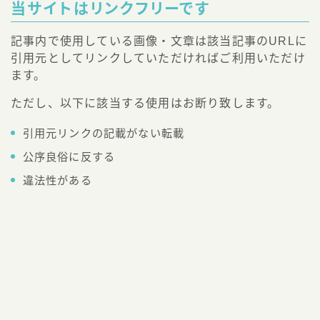
当サイトはリンクフリーです
記事内で使用している画像・文章は該当記事のURLに
引用元としてリンクしていただければご利用いただけ
ます。
ただし、以下に該当する使用はお断り致します。
引用元リンクの記載がない転載
Follow Me
公序良俗に反する
違法性がある
HOME
お金情報
【早期リタイア】IT関連の技術系職種(エンジニア)はFI
＞
＞
プライバシーポリシー
2021–2026 フリギワ