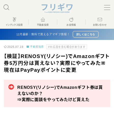
MENU
インデックス投資
不動産投資
お金情報
お問い合わせ
ホーム
12月最新｜無料で貰えるアマギフ情報！
詳しくはこちら
2025.07.19
不動産投資
PR:広告を含む場合があります
インデックス投資
【検証】RENOSY(リノシー)でAmazonギフト
券5万円分は貰えない？実際にやってみた※
不動産投資
現在はPayPayポイントに変更
お金情報
RENOSY(リノシー)でAmazonギフト券は貰
プロフィール
えないのか？
⇒実際に面談をやってみたけど貰えた
お問い合わせ